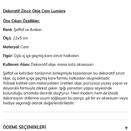
Dekoratif Zincir Obje Cam Lumiere
Öne Çıkan Özellikler:
Renk
: Şeffaf ve Amber
Ölçü
: 22x5 cm
Materyal:
Cam
Figür:
Üçlü iç içe geçmiş kare zincir halkaları
Kullanım Alanı:
Dekoratif obje, masa üstü aksesuarı
Şeffaf ve kehribar tonlarının birleşimiyle tasarlanan bu dekoratif zincir
obje, üç adet iç içe geçmiş kare formlu halkadan oluşmaktadır.
Yüksek kaliteli cam materyalden üretilen obje, pürüzsüz yüzey yapısı ve
dayanıklı formuyla dikkat çeker. Işığı yansıtan yapısı sayesinde
bulunduğu ortamda derinlik oluşturur. Hem modern hem de klasik
dekorasyon stillerine uyum sağlayan bu parça, şık bir ev aksesuarı veya
hediye seçeneği olarak değerlendirilebilir.
ÖDEME SEÇENEKLERI