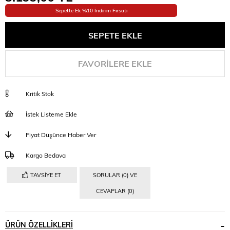
Sepette Ek %10 İndirim Fırsatı
FAVORILERE EKLE
Kritik Stok
İstek Listeme Ekle
Fiyat Düşünce Haber Ver
Kargo Bedava
TAVSIYE ET
SORULAR (0) VE
CEVAPLAR (0)
ÜRÜN ÖZELLIKLERI