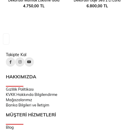
Dekoratif Mumluk Eskitme Gold
Dekoratif Obje Seti 2'Li Luna
4.750,00 TL
6.800,00 TL
Takipte Kal
HAKKIMIZDA
Gizlilik Politikası
KVKK Hakkında Bilgilendirme
Mağazalarımız
Banka Bilgileri ve İletişim
MÜŞTERİ HİZMETLERİ
Blog