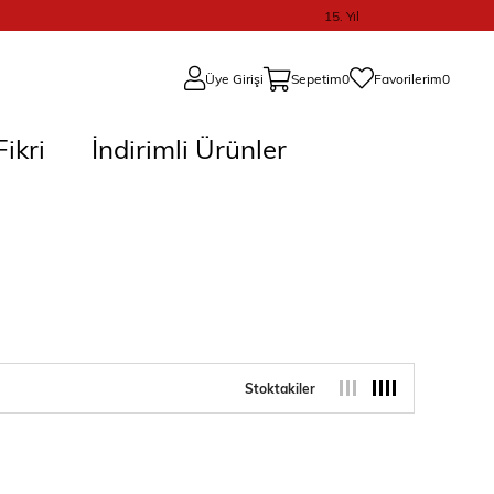
15. Yıl
Üye Girişi
Sepetim
0
Favorilerim
0
ikri
İndirimli Ürünler
Stoktakiler