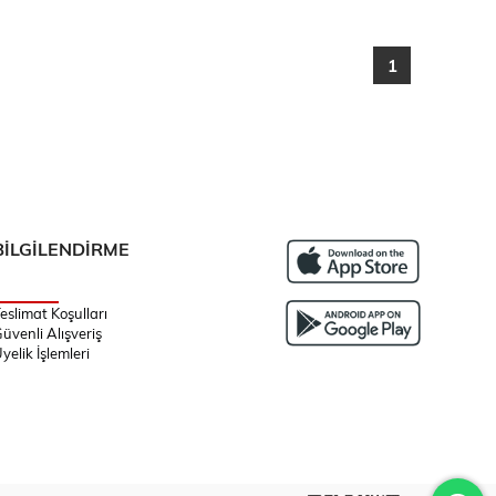
1
BİLGİLENDİRME
eslimat Koşulları
üvenli Alışveriş
yelik İşlemleri