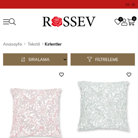
15. Yıl
0
0
Anasayfa
Tekstil
Kırlentler
SIRALAMA
FILTRELEME