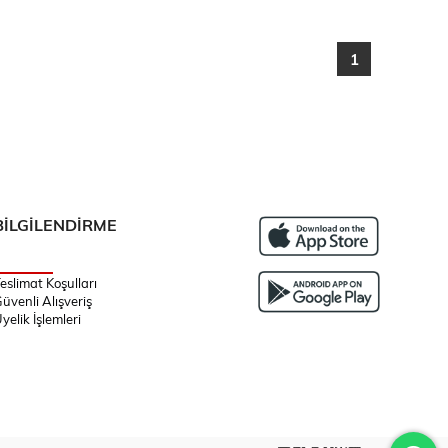
1
BİLGİLENDİRME
eslimat Koşulları
üvenli Alışveriş
yelik İşlemleri