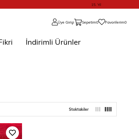
15. Yıl
Üye Girişi
Sepetim
0
Favorilerim
0
ikri
İndirimli Ürünler
Stoktakiler