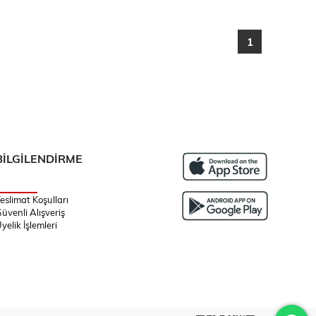
1
BİLGİLENDİRME
eslimat Koşulları
üvenli Alışveriş
yelik İşlemleri