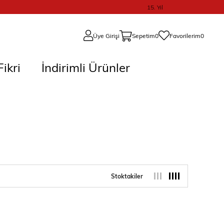
15. Yıl
Üye Girişi
Sepetim
0
Favorilerim
0
ikri
İndirimli Ürünler
Stoktakiler