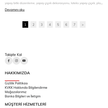
yapay bitki düzenleme, yapay çiçek dekorasyonu, lateks yapay çiçek, plastik çiçek dekorasyonu, ev dekorasyon fikirleri, bakım gerektirmeyen bitki, rossev yapay bitki, iç mekan bitki düzenleme, gerçekçi yapay çiçek, dekoratif bitki kullanımı
Devamını oku
1
2
3
4
5
6
7
>
Takipte Kal
HAKKIMIZDA
Gizlilik Politikası
KVKK Hakkında Bilgilendirme
Mağazalarımız
Banka Bilgileri ve İletişim
MÜŞTERİ HİZMETLERİ