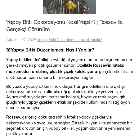
Yapay Bitki Dekorasyonu Nasıl Yapılır? | Rossev ile
Gerçekçi Görünüm
Ağustos 07, 2025
Yapay Bitki Düzenlemesi Nasıl Yapılır?
🌸Yapay Bitki Düzenlemesi Nasıl Yapılır?
Yapay bitkiler, doğallığın estetiğini yaşam alanlarına taşırken bakım
gerektirmeyen pratik çözümler sunar. Özellikle
Rossev’in lateks
malzemeden üretilmiş plastik çiçek koleksiyonu
, gerçek bitki hissini
aratmadan uzun ömürlü bir dekorasyon sağlar.
Bu yazıda yapay bitkinin ne olduğu, hangi modellerin öne çıktığı,
dekorasyonda nasıl kullanılacağı gibi birçok bilgiye yer veriliyor.
Ayrıca doğru yerleşim, malzeme kalitesi, boyut ve renk seçimi gibi
ipuçlarıyla yapay çiçeklerin etkili bir şekilde kullanılmasını sağlayan
öneriler sunuluyor.
Rossev
, gerçekçi dokulara sahip lateks yapay çiçekleriyle
dekorasyona kolayca uyum sağlar. Estetik, hijyenik ve zahmetsiz bir
seçenek arayanlar için yapay bitkiler, yaşam alanlarını yenilemenin
pratik yoludur.