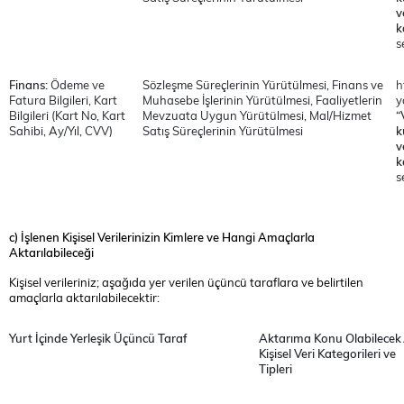
v
k
s
Finans:
Ödeme ve
Sözleşme Süreçlerinin Yürütülmesi,
Finans ve
h
Fatura Bilgileri, Kart
Muhasebe İşlerinin Yürütülmesi, Faaliyetlerin
y
Bilgileri (Kart No, Kart
Mevzuata Uygun Yürütülmesi,
Mal/Hizmet
“
Sahibi, Ay/Yıl, CVV)
Satış Süreçlerinin Yürütülmesi
k
v
k
s
c) İşlenen Kişisel Verilerinizin Kimlere ve Hangi Amaçlarla
Aktarılabileceği
Kişisel verileriniz; aşağıda yer verilen üçüncü taraflara ve belirtilen
amaçlarla aktarılabilecektir:
Yurt İçinde Yerleşik Üçüncü Taraf
Aktarıma Konu Olabilecek
Kişisel Veri Kategorileri ve
Tipleri