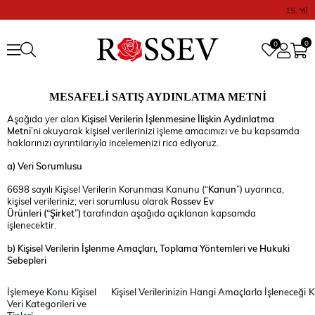
15. Yıl
0
0
MESAFELİ SATIŞ AYDINLATMA METNİ
Aşağıda yer alan
Kişisel Verilerin İşlenmesine İlişkin Aydınlatma
Metni
’ni okuyarak kişisel verilerinizi işleme amacımızı ve bu kapsamda
haklarınızı ayrıntılarıyla incelemenizi rica ediyoruz.
a) Veri Sorumlusu
6698 sayılı Kişisel Verilerin Korunması Kanunu (
“
Kanun
”
) uyarınca,
kişisel verileriniz; veri sorumlusu olarak
Rossev Ev
Ürünleri
(“Şirket”)
tarafından aşağıda açıklanan kapsamda
işlenecektir.
b)
Kişisel Verilerin İşlenme Amaçları, Toplama Yöntemleri ve Hukuki
Sebepleri
İşlemeye Konu Kişisel
Kişisel Verilerinizin Hangi Amaçlarla İşleneceği
K
Veri Kategorileri ve