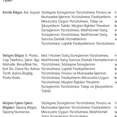
Tipleri
Kimlik Bilgisi:
Ad, Soyad
Sözleşme Süreçlerinin Yürütülmesi,
Finans ve
h
Muhasebe İşlerinin Yürütülmesi, Faaliyetlerin
t
Mevzuata Uygun Yürütülmesi,
Talep ve
s
Şikayetlerin Takibi, Müşteri İlişkileri Yönetimi
k
Süreçlerinin Yürütülmesi, Mal/Hizmet Satış
v
Süreçlerinin Yürütülmesi, Mal/Hizmet Satış
k
Sonrası Destek Hizmetlerinin
s
Yürütülmesi,
Lojistik Faaliyetlerinin Yürütülmesi
İletişim Bilgisi:
E-Posta,
Mal / Hizmet Satış Süreçlerinin Yürütülmesi,
h
Cep Telefonu,
Şehir, İlçe,
Mal/Hizmet Satış Sonrası Destek Hizmetlerinin
t
Mahalle, Bina/Blok No,
Yürütülmesi, Sözleşme Süreçlerinin
s
Kat No, Daire No, Adres
Yürütülmesi, Lojistik Faaliyetlerinin
k
Tarifi, Adres Başlığı,
Yürütülmesi, Finans ve Muhasebe İşlerinin
v
Posta Kodu
Yürütülmesi, Faaliyetlerin Mevzuata Uygun
k
Yürütülmesi, Müşteri İlişkileri Yönetimi
s
Süreçlerinin Yürütülmesi,
Talep ve Şikayetlerin
Takibi
Müşteri İşlem İşlem
Sözleşme Süreçlerinin Yürütülmesi,
Finans ve
h
Bilgileri:
Sipariş Bilgisi,
Muhasebe İşlerinin Yürütülmesi, Faaliyetlerin
t
Sipariş Numarası
Mevzuata Uygun Yürütülmesi,
Mal/Hizmet
s
Satış Süreçlerinin Yürütülmesi
k