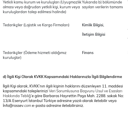
Yetkili kamu kurum ve kuruluşları
(Uyuşmazlık
Yukarıda b) bölümünde
olması veya doğrudan yetkili kişi, kurum veya
sayılan verilerin tamamı
kuruluşlardan talep edilmesi halinde)
Tedarikçiler (Lojistik ve Kargo Firmaları)
Kimlik Bilgisi,
İletişim Bilgisi
Tedarikçiler (Ödeme hizmeti aldığımız
Finans
kuruluşlar)
d) İlgili Kişi Olarak KVKK Kapsamındaki Haklarınızla İlgili Bilgilendirme
İlgili Kişi olarak, KVKK’nın ilgili kişinin haklarını düzenleyen 11. maddesi
kapsamındaki taleplerinizi
Veri Sorumlusuna Başvuru Usul ve Esasları
Hakkında Tebliğ
’e göre Barbaros Hayrettin Paşa Mah. 2288. sokak No:
13/A Esenyurt İstanbul Türkiye adresine yazılı olarak iletebilir veya
İnfo@rossev.
com
e-posta adresine
iletebilirsiniz.