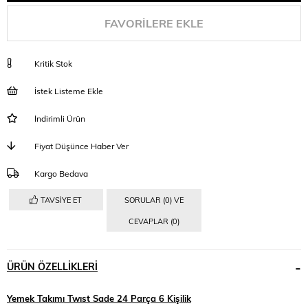
FAVORILERE EKLE
Kritik Stok
İstek Listeme Ekle
İndirimli Ürün
Fiyat Düşünce Haber Ver
Kargo Bedava
TAVSIYE ET
SORULAR (0) VE
CEVAPLAR (0)
ÜRÜN ÖZELLIKLERI
Yemek Takımı Twıst Sade 24 Parça 6 Kişilik