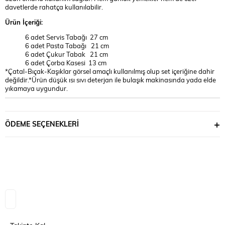
davetlerde rahatça kullanılabilir.
Ürün İçeriği:
6 adet Servis Tabağı 27 cm
6 adet Pasta Tabağı 21 cm
6 adet Çukur Tabak 21 cm
6 adet Çorba Kasesi 13 cm
*Çatal-Bıçak-Kaşıklar görsel amaçlı kullanılmış olup set içeriğine dahir
değildir.*Ürün düşük ısı sıvı deterjan ile bulaşık makinasında yada elde
yıkamaya uygundur.
ÖDEME SEÇENEKLERI