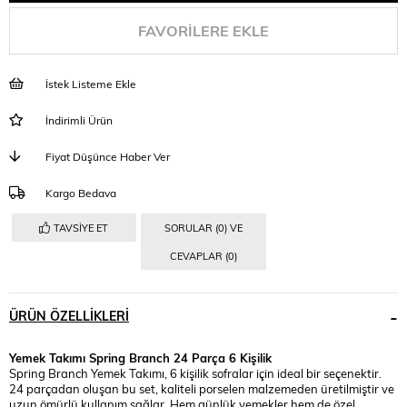
FAVORILERE EKLE
İstek Listeme Ekle
İndirimli Ürün
Fiyat Düşünce Haber Ver
Kargo Bedava
TAVSIYE ET
SORULAR (0) VE
CEVAPLAR (0)
ÜRÜN ÖZELLIKLERI
Yemek Takımı Spring Branch 24 Parça 6 Kişilik
Spring Branch Yemek Takımı, 6 kişilik sofralar için ideal bir seçenektir.
24 parçadan oluşan bu set, kaliteli porselen malzemeden üretilmiştir ve
uzun ömürlü kullanım sağlar. Hem günlük yemekler hem de özel