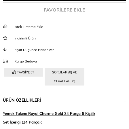
FAVORILERE EKLE
İstek Listeme Ekle
İndirimli Ürün
Fiyat Düşünce Haber Ver
Kargo Bedava
TAVSIYE ET
SORULAR (0) VE
CEVAPLAR (0)
ÜRÜN ÖZELLIKLERI
Yemek Takımı Royal Charme Gold 24 Parça 6 Kişilik
Set İçeriği (24 Parça):