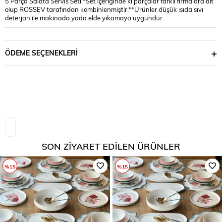
5 Parça Salata Servis Seti *Set içeriğinde ki parçalar farklı firmalara ait
olup ROSSEV tarafından kombinlenmiştir.**Ürünler düşük ısıda sıvı
deterjan ile makinada yada elde yıkamaya uygundur.
ÖDEME SEÇENEKLERI
SON ZIYARET EDILEN ÜRÜNLER
%15
%15