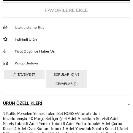
FAVORILERE EKLE
İstek Listeme Ekle
İndirimli Ürün
Fiyat Düşünce Haber Ver
Kargo Bedava
TAVSIYE ET
SORULAR (0) VE
CEVAPLAR (0)
ÜRÜN ÖZELLIKLERI
1.Kalite Porselen Yemek TakımıSet ROSSEV tarafından
hazırlanmıştır.40 Parça Set İçeriği ;6 Adet Amerikan Servis6 Adet
Servis Tabak6 Adet Yemek Tabak6 Adet Pasta Tabak6 Adet Çorba
Kasesi4 Adet Oval Sunum Tabak 1 Adet Yuvarlak Salata Kasesi1 Adet