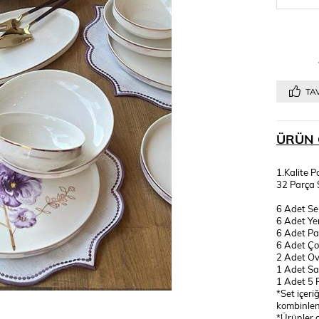
TAV
ÜRÜN 
1.Kalite 
32 Parça S
6 Adet Se
6 Adet Y
6 Adet Pa
6 Adet Ço
2 Adet O
1 Adet Sa
1 Adet 5 
*Set içeri
kombinlen
*Ürünler 