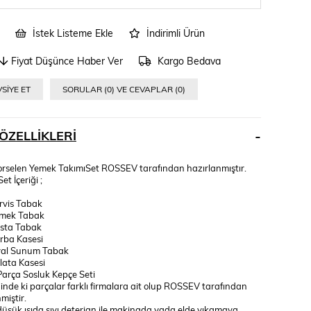
İstek Listeme Ekle
İndirimli Ürün
Fiyat Düşünce Haber Ver
Kargo Bedava
SIYE ET
SORULAR (0) VE CEVAPLAR (0)
ÖZELLIKLERI
Porselen Yemek TakımıSet ROSSEV tarafından hazırlanmıştır.
et İçeriği ;
rvis Tabak
emek Tabak
sta Tabak
rba Kasesi
val Sunum Tabak
lata Kasesi
Parça Sosluk Kepçe Seti
ğinde ki parçalar farklı firmalara ait olup ROSSEV tarafından
miştir.
düşük ısıda sıvı deterjan ile makinada yada elde yıkamaya