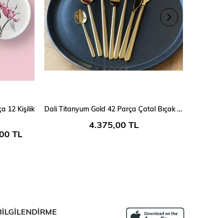
SEPETE EKLE
 12 Kişilik
Dali Titanyum Gold 42 Parça Çatal Bıçak Kaşık Takımı ÇKB
Alleg
4.375,00 TL
1
00 TL
BİLGİLENDİRME