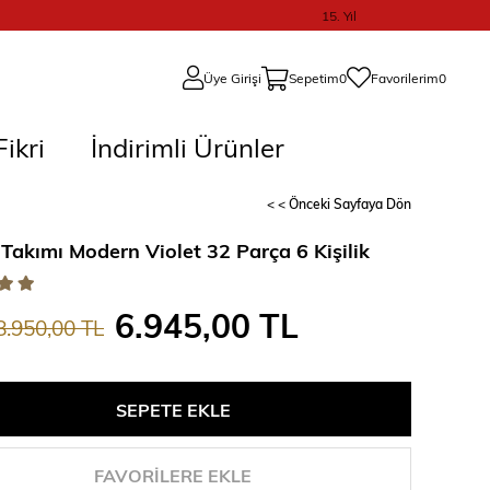
15. Yıl
Üye Girişi
Sepetim
0
Favorilerim
0
ikri
İndirimli Ürünler
< < Önceki Sayfaya Dön
Takımı Modern Violet 32 Parça 6 Kişilik
6.945,00 TL
8.950,00 TL
FAVORILERE EKLE