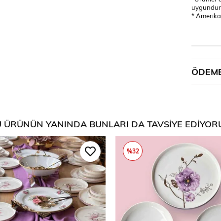
uygundur
* Amerikan
ÖDEME
 ÜRÜNÜN YANINDA BUNLARI DA TAVSIYE EDIYOR
%32