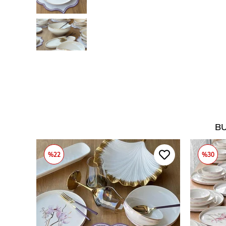
BU
%22
%30