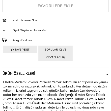
FAVORILERE EKLE
İstek Listeme Ekle
Fiyat Düşünce Haber Ver
Kargo Bedava
TAVSIYE ET
SORULAR (0) VE
CEVAPLAR (0)
ÜRÜN ÖZELLIKLERI
1.Kalite Modern Savona Porselen Yemek Takımı Bu zarif porselen yemek
takımı, sofralarınıza şıklık katmak için tasarlandı.; Her detayında üstün
kalitenin izlerini taşıyan bu set, günlük kullanımdan özel davetlere
kadar her anınızda yanınızda olacak.; Set İçeriği: 6 Adet Servis Tabak
26 cm 6 Adet Yemek Tabak 18 cm 6 Adet Pasta Tabak 21 cm 6 Adet
Çorba Kasesi 13 cm Özellikler: Malzeme: Birinci sınıf porselen.; Yıkama
Talimatı: Ürün, düşük ısıda sıvı deterjan ile bulaşık makinasında veya