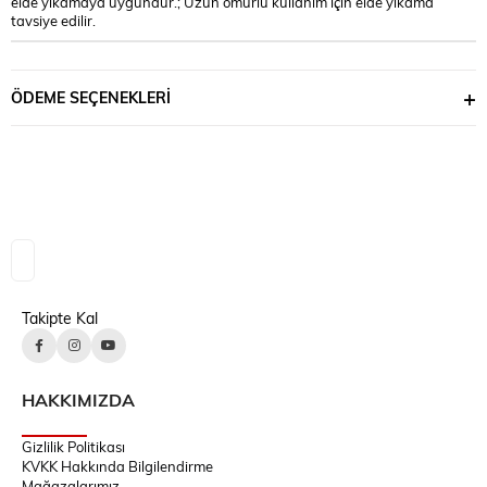
elde yıkamaya uygundur.; Uzun ömürlü kullanım için elde yıkama
tavsiye edilir.
ÖDEME SEÇENEKLERI
Takipte Kal
HAKKIMIZDA
Gizlilik Politikası
KVKK Hakkında Bilgilendirme
Mağazalarımız