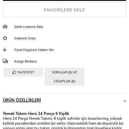
FAVORILERE EKLE
İstek Listeme Ekle
İndirimli Ürün
Fiyat Düşünce Haber Ver
Kargo Bedava
TAVSIYE ET
SORULAR (0) VE
CEVAPLAR (0)
ÜRÜN ÖZELLIKLERI
Yemek Takımı Hera 24 Parça 6 Kişilik
Hera 24 Parça Yemek Takımı, 6 kişilik sofralar için tasarlanmış, yüksek
kaliteli porselenden üretilen bir settir. Hem estetik hem de dayanıklı bir
yapıya sahip olan bu takım, günlük kullanımdan özel davetlere kadar