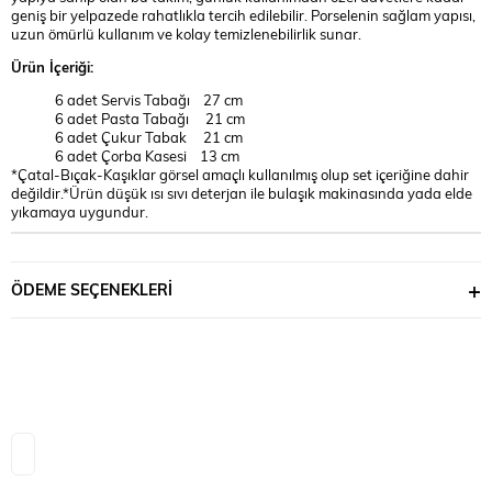
geniş bir yelpazede rahatlıkla tercih edilebilir. Porselenin sağlam yapısı,
uzun ömürlü kullanım ve kolay temizlenebilirlik sunar.
Ürün İçeriği:
6 adet Servis Tabağı 27 cm
6 adet Pasta Tabağı 21 cm
6 adet Çukur Tabak 21 cm
6 adet Çorba Kasesi 13 cm
*Çatal-Bıçak-Kaşıklar görsel amaçlı kullanılmış olup set içeriğine dahir
değildir.*Ürün düşük ısı sıvı deterjan ile bulaşık makinasında yada elde
yıkamaya uygundur.
ÖDEME SEÇENEKLERI