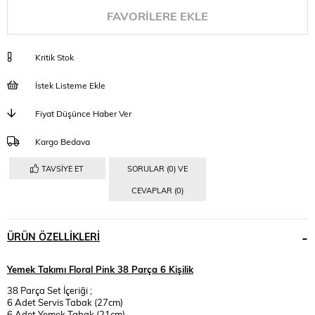
FAVORILERE EKLE
Kritik Stok
İstek Listeme Ekle
Fiyat Düşünce Haber Ver
Kargo Bedava
TAVSIYE ET
SORULAR (0) VE
CEVAPLAR (0)
ÜRÜN ÖZELLIKLERI
Yemek Takımı Floral Pink 38 Parça 6 Kişilik
38 Parça Set İçeriği ;
6 Adet Servis Tabak (27cm)
6 Adet Yemek Tabak (21cm)