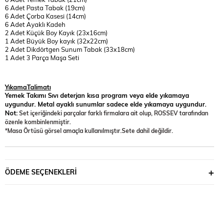
6 Adet Pasta Tabak (19cm)
6 Adet Çorba Kasesi (14cm)
6 Adet Ayaklı Kadeh
2 Adet Küçük Boy Kayık (23x16cm)
1 Adet Büyük Boy kayık (32x22cm)
2 Adet Dikdörtgen Sunum Tabak (33x18cm)
1 Adet 3 Parça Maşa Seti
YıkamaTalimatı
Yemek Takımı Sıvı deterjan kısa program veya elde yıkamaya
uygundur. Metal ayaklı sunumlar sadece elde yıkamaya uygundur.
Not:
Set içeriğindeki parçalar farklı firmalara ait olup, ROSSEV tarafından
özenle kombinlenmiştir.
*Masa Örtüsü görsel amaçla kullanılmıştır.Sete dahil değildir.
ÖDEME SEÇENEKLERI