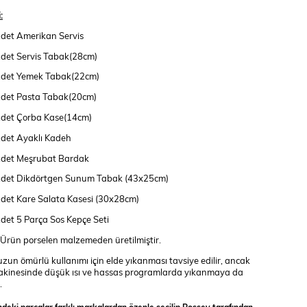
:
det Amerikan Servis
det Servis Tabak(28cm)
Adet Yemek Tabak(22cm)
Adet Pasta Tabak(20cm)
Adet Çorba Kase(14cm)
det Ayaklı Kadeh
Adet Meşrubat Bardak
Adet Dikdörtgen Sunum Tabak (43x25cm)
det Kare Salata Kasesi (30x28cm)
det 5 Parça Sos Kepçe Seti
: Ürün porselen malzemeden üretilmiştir.
un ömürlü kullanımı için elde yıkanması tavsiye edilir, ancak
akinesinde düşük ısı ve hassas programlarda yıkanmaya da
.
indeki parçalar farklı markalardan özenle seçilip Rossev tarafından