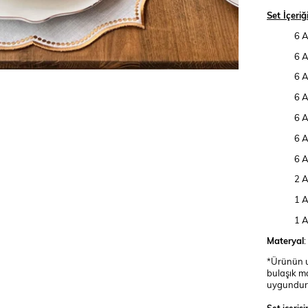
Set İçeriği
6 A
6 A
6 
6 
6 
6 A
6 
2 
1 A
1 A
Materyal
*Ürünün uz
bulaşık m
uygundur
Set içeris