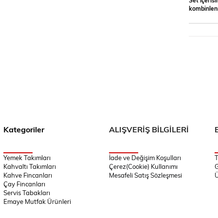
kombinlenm
Kategoriler
ALIŞVERİŞ BİLGİLERİ
Yemek Takımları
İade ve Değişim Koşulları
T
Kahvaltı Takımları
Çerez(Cookie) Kullanımı
G
Kahve Fincanları
Mesafeli Satış Sözleşmesi
Ü
Çay Fincanları
Servis Tabakları
Emaye Mutfak Ürünleri