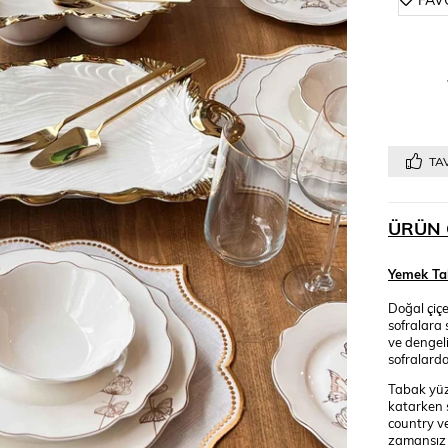
TAV
ÜRÜN 
Yemek Tak
Doğal çiç
sofralara 
ve dengel
sofralard
Tabak yüze
katarken 
country ve
zamansız t