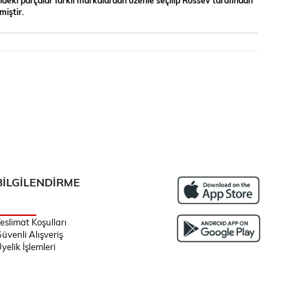
iştir.
BİLGİLENDİRME
eslimat Koşulları
üvenli Alışveriş
yelik İşlemleri