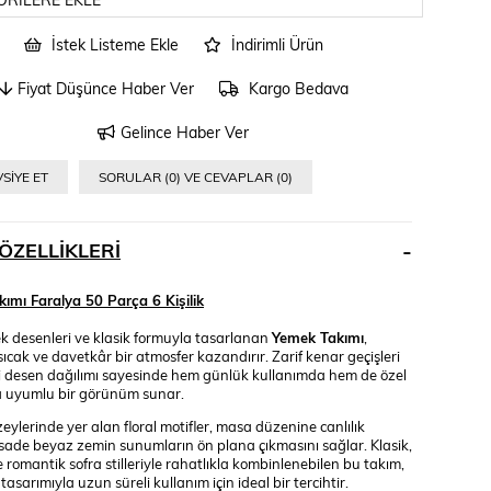
İstek Listeme Ekle
İndirimli Ürün
Fiyat Düşünce Haber Ver
Kargo Bedava
Gelince Haber Ver
SIYE ET
SORULAR (0) VE CEVAPLAR (0)
ÖZELLIKLERI
ımı Faralya 50 Parça 6 Kişilik
ek desenleri ve klasik formuyla tasarlanan
Yemek Takımı
,
sıcak ve davetkâr bir atmosfer kazandırır. Zarif kenar geçişleri
i desen dağılımı sayesinde hem günlük kullanımda hem de özel
a uyumlu bir görünüm sunar.
ylerinde yer alan floral motifler, masa düzenine canlılık
sade beyaz zemin sunumların ön plana çıkmasını sağlar. Klasik,
 romantik sofra stilleriyle rahatlıkla kombinlenebilen bu takım,
asarımıyla uzun süreli kullanım için ideal bir tercihtir.