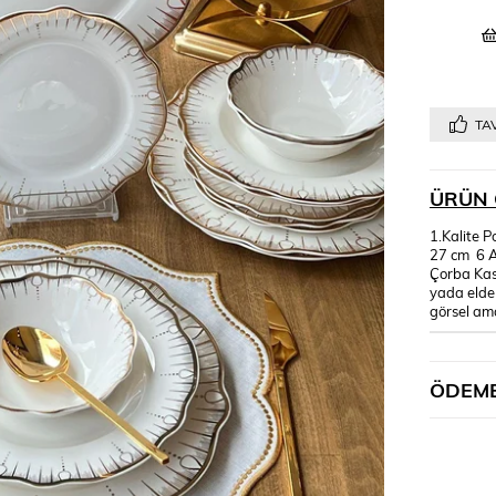
TAV
ÜRÜN 
1.Kalite P
27 cm 6 
Çorba Kas
yada elde
görsel ama
ÖDEME