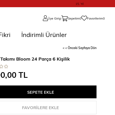
15. Yıl
Üye Girişi
Sepetim
0
Favorilerim
0
ikri
İndirimli Ürünler
< < Önceki Sayfaya Dön
Takımı Bloom 24 Parça 6 Kişilik
00,00 TL
FAVORILERE EKLE