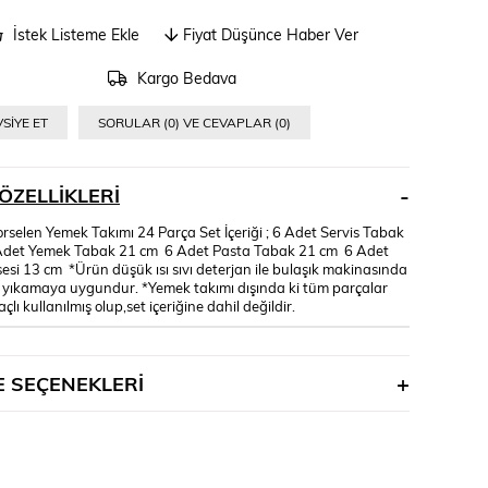
İstek Listeme Ekle
Fiyat Düşünce Haber Ver
Kargo Bedava
SIYE ET
SORULAR (0) VE CEVAPLAR (0)
ÖZELLIKLERI
orselen Yemek Takımı 24 Parça Set İçeriği ; 6 Adet Servis Tabak
Adet Yemek Tabak 21 cm 6 Adet Pasta Tabak 21 cm 6 Adet
esi 13 cm *Ürün düşük ısı sıvı deterjan ile bulaşık makinasında
 yıkamaya uygundur. *Yemek takımı dışında ki tüm parçalar
çlı kullanılmış olup,set içeriğine dahil değildir.
 SEÇENEKLERI