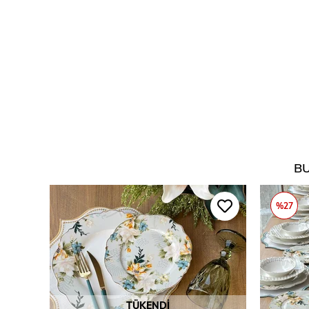
BU
%27
TÜKENDI