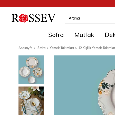
Sofra
Mutfak
Dek
Anasayfa
Sofra
Yemek Takımları
12 Kişilik Yemek Takımlar