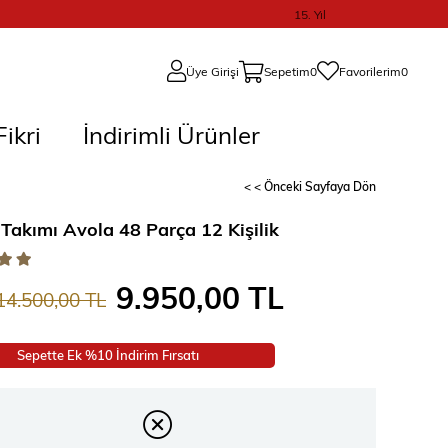
15. Yıl
Üye Girişi
Sepetim
0
Favorilerim
0
ikri
İndirimli Ürünler
< < Önceki Sayfaya Dön
Takımı Avola 48 Parça 12 Kişilik
9.950,00 TL
14.500,00 TL
Sepette Ek %10 İndirim Fırsatı