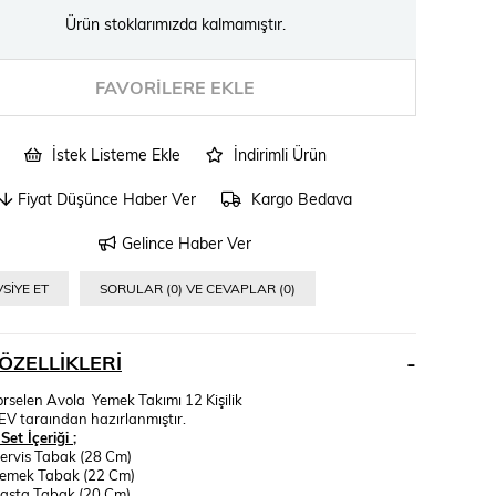
Ürün stoklarımızda kalmamıştır.
FAVORILERE EKLE
İstek Listeme Ekle
İndirimli Ürün
Fiyat Düşünce Haber Ver
Kargo Bedava
Gelince Haber Ver
SIYE ET
SORULAR (0) VE CEVAPLAR (0)
ÖZELLIKLERI
orselen Avola Yemek Takımı 12 Kişilik
V taraından hazırlanmıştır.
et İçeriği ;
ervis Tabak (28 Cm)
Yemek Tabak (22 Cm)
asta Tabak (20 Cm)