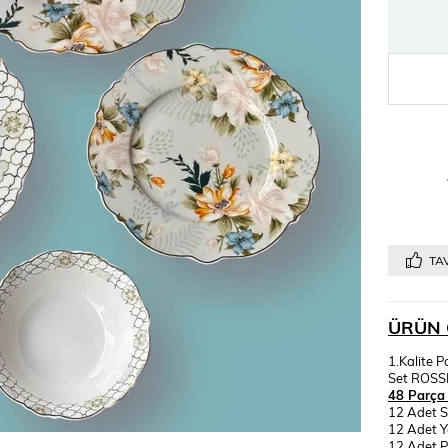
TAV
ÜRÜN 
1.Kalite P
Set ROSSE
48 Parça S
12 Adet S
12 Adet 
12 Adet P