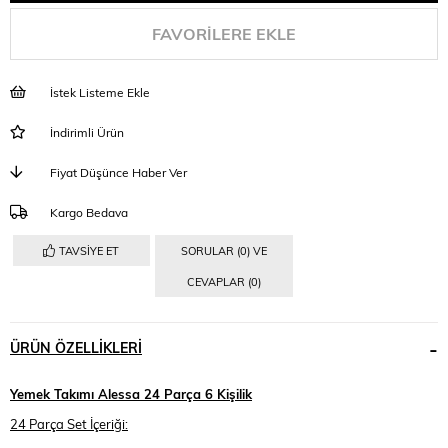
FAVORILERE EKLE
İstek Listeme Ekle
İndirimli Ürün
Fiyat Düşünce Haber Ver
Kargo Bedava
TAVSIYE ET
SORULAR (0) VE
CEVAPLAR (0)
ÜRÜN ÖZELLIKLERI
Yemek Takımı Alessa 24 Parça 6 Kişilik
24 Parça Set İçeriği: