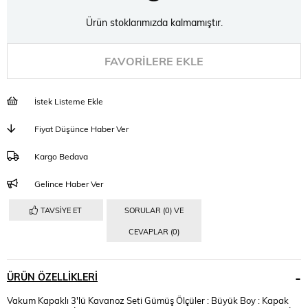
Ürün stoklarımızda kalmamıştır.
FAVORILERE EKLE
İstek Listeme Ekle
Fiyat Düşünce Haber Ver
Kargo Bedava
Gelince Haber Ver
TAVSIYE ET
SORULAR (0) VE
CEVAPLAR (0)
ÜRÜN ÖZELLIKLERI
Vakum Kapaklı 3'lü Kavanoz Seti Gümüş Ölçüler : Büyük Boy : Kapak