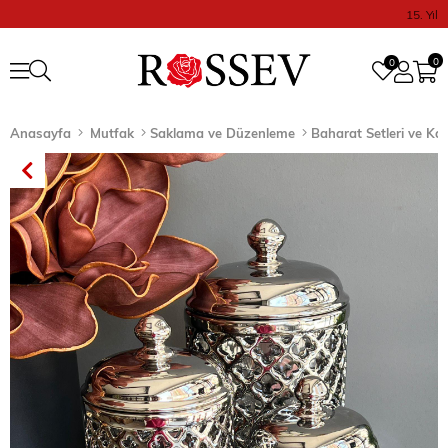
15. Yıl
0
0
Anasayfa
Mutfak
Saklama ve Düzenleme
Baharat Setleri ve Ka