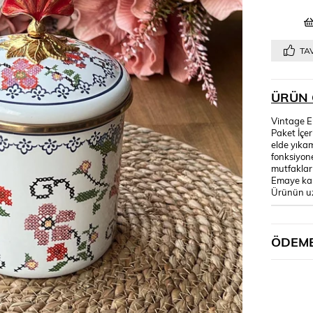
TAV
ÜRÜN 
Vintage E
Paket İçe
elde yıka
fonksiyone
mutfaklar
Emaye kap
Ürünün uz
ÖDEME