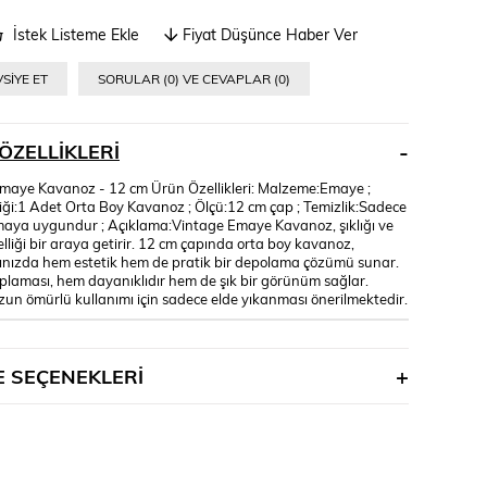
İstek Listeme Ekle
Fiyat Düşünce Haber Ver
SIYE ET
SORULAR (0) VE CEVAPLAR (0)
ÖZELLIKLERI
maye Kavanoz - 12 cm Ürün Özellikleri: Malzeme:Emaye ;
riği:1 Adet Orta Boy Kavanoz ; Ölçü:12 cm çap ; Temizlik:Sadece
maya uygundur ; Açıklama:Vintage Emaye Kavanoz, şıklığı ve
lliği bir araya getirir. 12 cm çapında orta boy kavanoz,
ınızda hem estetik hem de pratik bir depolama çözümü sunar.
laması, hem dayanıklıdır hem de şık bir görünüm sağlar.
un ömürlü kullanımı için sadece elde yıkanması önerilmektedir.
 SEÇENEKLERI