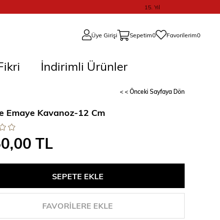
15. Yıl
Üye Girişi
Sepetim
0
Favorilerim
0
ikri
İndirimli Ürünler
< < Önceki Sayfaya Dön
ge Emaye Kavanoz-12 Cm
50,00 TL
FAVORILERE EKLE