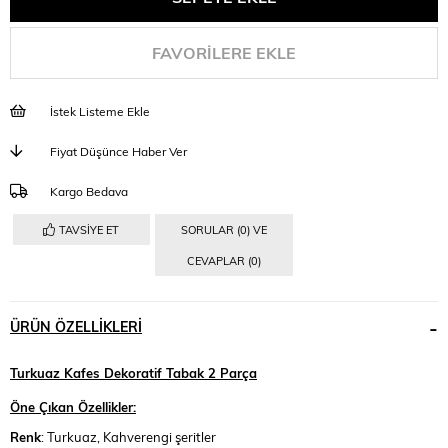
FAVORILERE EKLE
İstek Listeme Ekle
Fiyat Düşünce Haber Ver
Kargo Bedava
TAVSIYE ET
SORULAR (0) VE
CEVAPLAR (0)
ÜRÜN ÖZELLIKLERI
Turkuaz Kafes Dekoratif Tabak 2 Parça
Öne Çıkan Özellikler:
Renk
: Turkuaz, Kahverengi şeritler