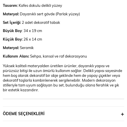
Tasarım:
Kafes dokulu delikli yüzey
Materyal:
Dayanıklı sert gövde (Parlak yüzey)
Set İçeriği:
2 adet dekoratif tabak
Büyük Boy
: 34 x 19 cm
Küçük Boy:
26 x 14 cm
Materyal:
Seramik
Kullanım Alanı:
Sehpa, konsol ve raf dekorasyonu
Yüksek kaliteli materyalden üretilen ürünler, dayanıklı yapısı ve
pürüzsüz bitişi ile uzun ömürlü kullanım sağlar. Delikli yapısı sayesinde
hem boş olarak dekoratif bir obje şeklinde hem de yapay çiçekler veya
dekoratif taşlarla kombinlenerek sergilenebilir. Modern dekorasyon
stilleriyle tam uyum sağlayan bu set, bulunduğu alana ferahlık ve şık
bir estetik kazandırır.
ÖDEME SEÇENEKLERI