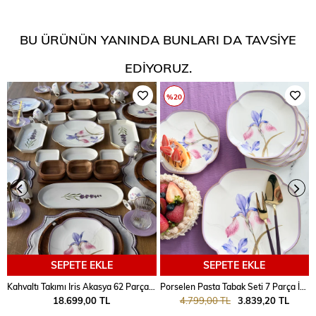
BU ÜRÜNÜN YANINDA BUNLARI DA TAVSIYE
EDIYORUZ.
%20
SEPETE EKLE
SEPETE EKLE
Kahvaltı Takımı Iris Akasya 62 Parça 6 Kişilik
Porselen Pasta Tabak Seti 7 Parça İris
18.699,00 TL
4.799,00 TL
3.839,20 TL