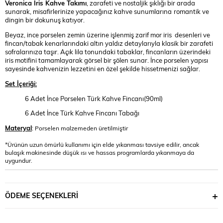
Veronica Iris Kahve Takımı
, zarafeti ve nostaljik şıklığı bir arada
sunarak, misafirlerinize yapacağınız kahve sunumlarına
romantik ve
dingin bir dokunuş katıyor.
Beyaz, ince porselen zemin üzerine işlenmiş zarif mor iris desenleri ve
fincan/tabak kenarlarındaki altın yaldız detaylarıyla klasik bir zarafeti
sofralarınıza taşır. Açık lila tonundaki tabaklar, fincanların üzerindeki
iris motifini tamamlayarak görsel bir şölen sunar. İnce porselen yapısı
sayesinde kahvenizin lezzetini en özel şekilde hissetmenizi sağlar.
Set İçeriği:
6 Adet İnce Porselen Türk Kahve Fincanı(90ml)
6 Adet İnce Türk Kahve Fincanı Tabağı
Materyal
:
Porselen malzemeden üretilmiştir
*Ürünün uzun ömürlü kullanımı için elde yıkanması tavsiye edilir, ancak
bulaşık makinesinde düşük ısı ve hassas programlarda yıkanmaya da
uygundur.
ÖDEME SEÇENEKLERI