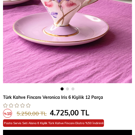
Türk Kahve Fincanı Veronica Iris 6 Kişilik 12 Parça
4.725,00 TL
5.250,00 TL
10
%
İndirim
Pasta Servis Seti Alana 6 Kişilik Türk Kahve Fincanı Ekstra %50 İndirimli