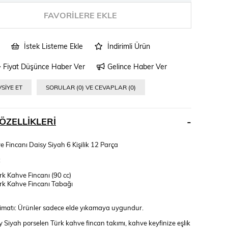
FAVORILERE EKLE
İstek Listeme Ekle
İndirimli Ürün
Fiyat Düşünce Haber Ver
Gelince Haber Ver
SIYE ET
SORULAR (0) VE CEVAPLAR (0)
ÖZELLIKLERI
 Fincanı Daisy Siyah 6 Kişilik 12 Parça
:
rk Kahve Fincanı (90 cc)
rk Kahve Fincanı Tabağı
imatı: Ürünler sadece elde yıkamaya uygundur.
 Siyah porselen Türk kahve fincan takımı, kahve keyfinize eşlik