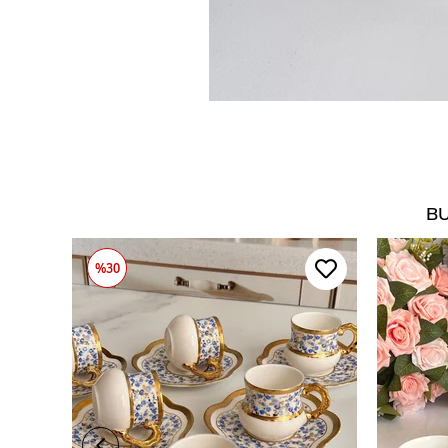
BU
%30