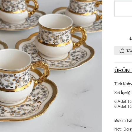
TAV
ÜRÜN 
Türk Kahve
Set İçeriği
6 Adet Tü
6 Adet Tü
Bakım Tal
Not: Daisy