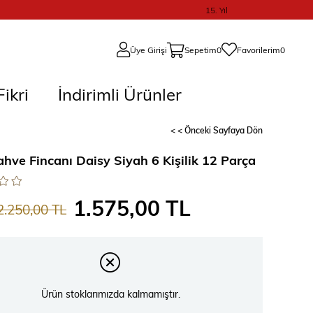
15. Yıl
Üye Girişi
Sepetim
0
Favorilerim
0
ikri
İndirimli Ürünler
< < Önceki Sayfaya Dön
ahve Fincanı Daisy Siyah 6 Kişilik 12 Parça
1.575,00 TL
2.250,00 TL
Ürün stoklarımızda kalmamıştır.