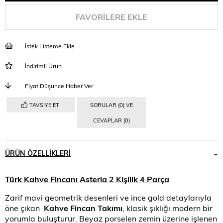
FAVORILERE EKLE
İstek Listeme Ekle
İndirimli Ürün
Fiyat Düşünce Haber Ver
TAVSIYE ET
SORULAR (0) VE
CEVAPLAR (0)
ÜRÜN ÖZELLIKLERI
Türk Kahve Fincanı Asteria 2 Kişilik 4 Parça
Zarif mavi geometrik desenleri ve ince gold detaylarıyla
öne çıkan
Kahve Fincan Takımı
, klasik şıklığı modern bir
yorumla buluşturur. Beyaz porselen zemin üzerine işlenen