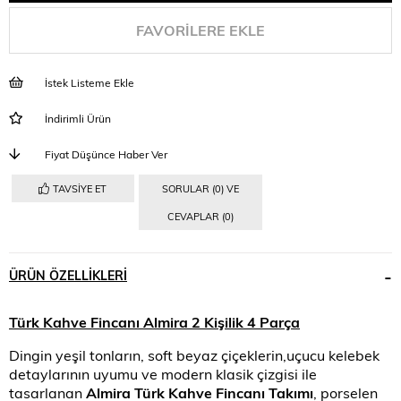
FAVORILERE EKLE
İstek Listeme Ekle
İndirimli Ürün
Fiyat Düşünce Haber Ver
TAVSIYE ET
SORULAR (0) VE
CEVAPLAR (0)
ÜRÜN ÖZELLIKLERI
Türk Kahve Fincanı Almira 2 Kişilik 4 Parça
Dingin yeşil tonların, soft beyaz çiçeklerin,uçucu kelebek
detaylarının uyumu ve modern klasik çizgisi ile
tasarlanan
Almira Türk Kahve Fincanı Takımı
, porselen