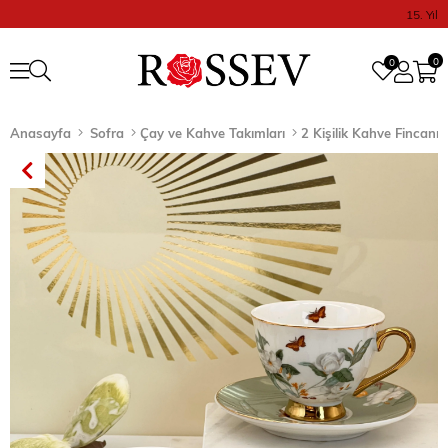
15. Yıl
0
0
Anasayfa
Sofra
Çay ve Kahve Takımları
2 Kişilik Kahve Fincanı