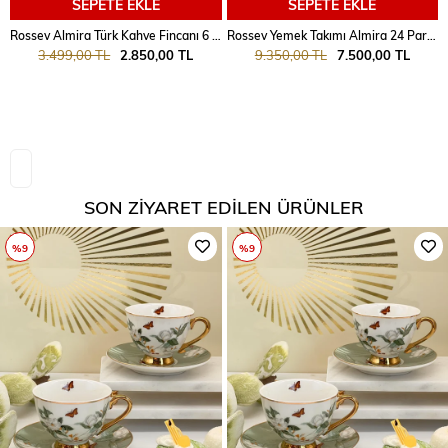
SEPETE EKLE
SEPETE EKLE
Rossev Almira Türk Kahve Fincanı 6 Kişilik
Rossev Yemek Takımı Almira 24 Parça 6 Kişilik
3.499,00 TL
2.850,00 TL
9.350,00 TL
7.500,00 TL
SON ZIYARET EDILEN ÜRÜNLER
%9
%9