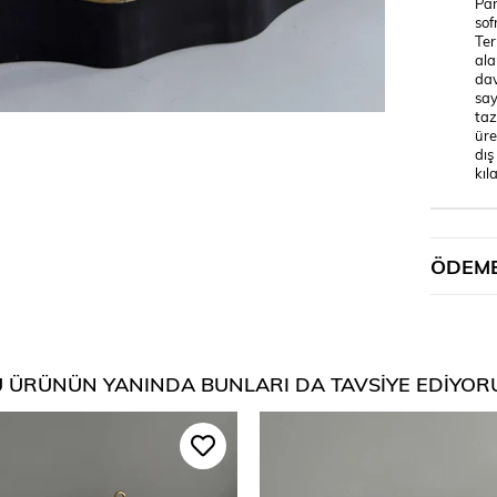
Par
sof
Ter
ala
dav
say
taz
üre
dış
kıla
ÖDEME
 ÜRÜNÜN YANINDA BUNLARI DA TAVSIYE EDIYOR