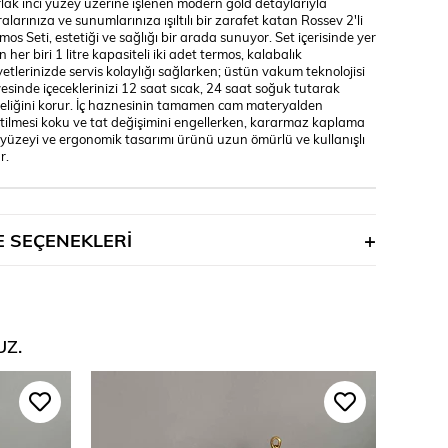
lak inci yüzey üzerine işlenen modern gold detaylarıyla
ralarınıza ve sunumlarınıza ışıltılı bir zarafet katan Rossev 2'li
mos Seti, estetiği ve sağlığı bir arada sunuyor. Set içerisinde yer
n her biri 1 litre kapasiteli iki adet termos, kalabalık
etlerinizde servis kolaylığı sağlarken; üstün vakum teknolojisi
esinde içeceklerinizi 12 saat sıcak, 24 saat soğuk tutarak
eliğini korur. İç haznesinin tamamen cam materyalden
tilmesi koku ve tat değişimini engellerken, kararmaz kaplama
 yüzeyi ve ergonomik tasarımı ürünü uzun ömürlü ve kullanışlı
r.
 SEÇENEKLERI
UZ.