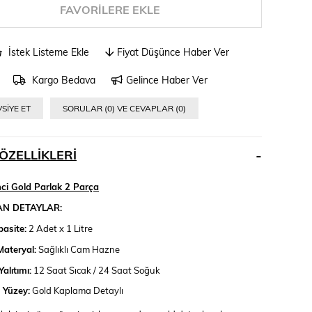
FAVORILERE EKLE
İstek Listeme Ekle
Fiyat Düşünce Haber Ver
Kargo Bedava
Gelince Haber Ver
SIYE ET
SORULAR (0) VE CEVAPLAR (0)
ÖZELLIKLERI
ci Gold Parlak 2 Parça
AN DETAYLAR:
asite:
2 Adet x 1 Litre
Materyal:
Sağlıklı Cam Hazne
Yalıtımı:
12 Saat Sıcak / 24 Saat Soğuk
 Yüzey:
Gold Kaplama Detaylı