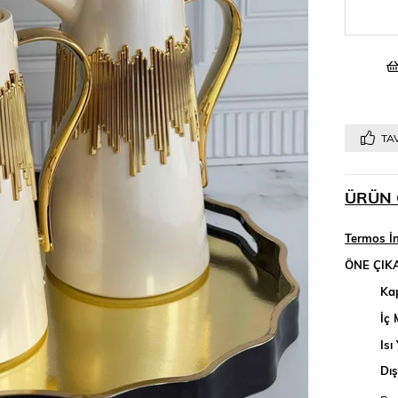
TAV
ÜRÜN 
Termos İn
ÖNE ÇIK
Kap
İç 
Isı 
Dış