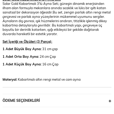
Solar Gold Kabartmalı 3'lü Ayna Seti, güneşin dinamik enerjisinden
ilham alan formuyla mekanlara anında sıcaklık ve lüks bir ışıltı katan
sanatsal bir dekorasyon öğesidir.Bu set, zengin parlak altın rengi metal
çerçevesi ve parlak ayna yüzeylerinin mükemmel uyumunu sergiler.
Aynaların dış çevresi, ışık hüzmelerini andıran, titizlikle işlenmiş dikey
kabartma detaylarıyla çevrilidir. Bu kabartmalı yapı, çerçeveye üç
boyutlu bir derinlik katarken, ışığı etkileyici bir şekilde dağıtarak
duvarda hareketli bir estetik yaratır.
Set İçeriği ve Ölçüleri (3 Parça):
1 Adet Büyük Boy Ayna:
31 cm çap
1 Adet Orta Boy Ayna:
24 cm Çap
1 Adet Küçük Boy Ayna:
16 cm Çap
Materyal:
Kabartmalı altın rengi metal ve cam ayna
ÖDEME SEÇENEKLERI