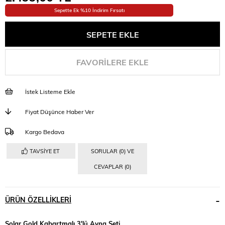
Sepette Ek %10 İndirim Fırsatı
FAVORILERE EKLE
İstek Listeme Ekle
Fiyat Düşünce Haber Ver
Kargo Bedava
TAVSIYE ET
SORULAR (0) VE
CEVAPLAR (0)
ÜRÜN ÖZELLIKLERI
Solar Gold Kabartmalı 3'lü Ayna Seti