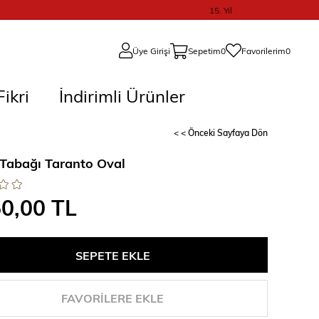
15. Yıl
Üye Girişi
Sepetim
0
Favorilerim
0
ikri
İndirimli Ürünler
< < Önceki Sayfaya Dön
 Tabağı Taranto Oval
50,00 TL
FAVORILERE EKLE