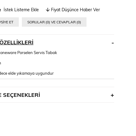
İstek Listeme Ekle
Fiyat Düşünce Haber Ver
SIYE ET
SORULAR (0) VE CEVAPLAR (0)
ÖZELLIKLERI
Stoneware Porselen Servis Tabak
m
dece elde yıkamaya uygundur
 SEÇENEKLERI