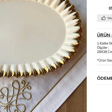
TAV
ÜRÜN 
1.Kalite 
Ölçüler ;
28X38 C
*Ürün Sa
ÖDEME