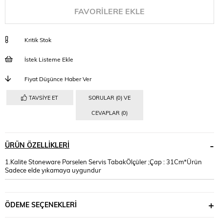
FAVORILERE EKLE
Kritik Stok
İstek Listeme Ekle
Fiyat Düşünce Haber Ver
TAVSIYE ET
SORULAR (0) VE
CEVAPLAR (0)
ÜRÜN ÖZELLIKLERI
1.Kalite Stoneware Porselen Servis TabakÖlçüler ;Çap : 31Cm*Ürün
Sadece elde yıkamaya uygundur
ÖDEME SEÇENEKLERI