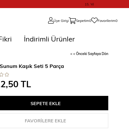
15. Yıl
Üye Girişi
Sepetim
0
Favorilerim
0
ikri
İndirimli Ürünler
< < Önceki Sayfaya Dön
 Sunum Kaşık Seti 5 Parça
12,50 TL
FAVORILERE EKLE