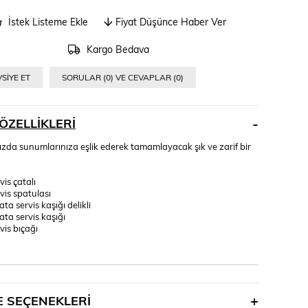
İstek Listeme Ekle
Fiyat Düşünce Haber Ver
Kargo Bedava
SIYE ET
SORULAR (0) VE CEVAPLAR (0)
ÖZELLIKLERI
ızda sunumlarınıza eşlik ederek tamamlayacak şık ve zarif bir
vis çatalı
vis spatulası
ata servis kaşığı delikli
ata servis kaşığı
vis bıçağı
 SEÇENEKLERI