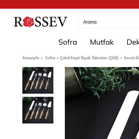
Sofra
Mutfak
Dek
Anasayfa
Sofra
Çatal Kaşık Bıçak Takımları (ÇKB)
Servis K