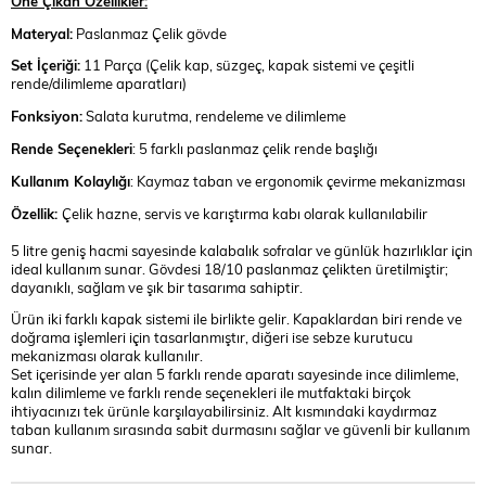
Öne Çıkan Özellikler:
Materyal:
Paslanmaz Çelik gövde
Set İçeriği:
11 Parça (Çelik kap, süzgeç, kapak sistemi ve çeşitli
rende/dilimleme aparatları)
Fonksiyon:
Salata kurutma, rendeleme ve dilimleme
Rende Seçenekleri
: 5 farklı paslanmaz çelik rende başlığı
Kullanım Kolaylığı
: Kaymaz taban ve ergonomik çevirme mekanizması
Özellik:
Çelik hazne, servis ve karıştırma kabı olarak kullanılabilir
5 litre geniş hacmi sayesinde kalabalık sofralar ve günlük hazırlıklar için
ideal kullanım sunar. Gövdesi 18/10 paslanmaz çelikten üretilmiştir;
dayanıklı, sağlam ve şık bir tasarıma sahiptir.
Ürün iki farklı kapak sistemi ile birlikte gelir. Kapaklardan biri rende ve
doğrama işlemleri için tasarlanmıştır, diğeri ise sebze kurutucu
mekanizması olarak kullanılır.
Set içerisinde yer alan 5 farklı rende aparatı sayesinde ince dilimleme,
kalın dilimleme ve farklı rende seçenekleri ile mutfaktaki birçok
ihtiyacınızı tek ürünle karşılayabilirsiniz. Alt kısmındaki kaydırmaz
taban kullanım sırasında sabit durmasını sağlar ve güvenli bir kullanım
sunar.