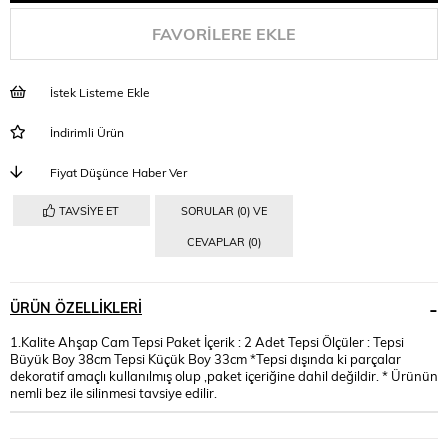
FAVORILERE EKLE
İstek Listeme Ekle
İndirimli Ürün
Fiyat Düşünce Haber Ver
TAVSIYE ET
SORULAR (0) VE
CEVAPLAR (0)
ÜRÜN ÖZELLIKLERI
1.Kalite Ahşap Cam Tepsi Paket İçerik : 2 Adet Tepsi Ölçüler : Tepsi
Büyük Boy 38cm Tepsi Küçük Boy 33cm *Tepsi dışında ki parçalar
dekoratif amaçlı kullanılmış olup ,paket içeriğine dahil değildir. * Ürünün
nemli bez ile silinmesi tavsiye edilir.