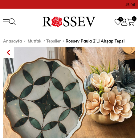
15. Yıl
0
0
Anasayfa
Mutfak
Tepsiler
Rossev Paula 2'Li Ahşap Tepsi