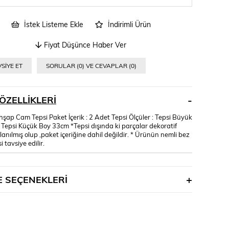
İstek Listeme Ekle
İndirimli Ürün
Fiyat Düşünce Haber Ver
SIYE ET
SORULAR (0) VE CEVAPLAR (0)
ÖZELLIKLERI
hşap Cam Tepsi Paket İçerik : 2 Adet Tepsi Ölçüler : Tepsi Büyük
Tepsi Küçük Boy 33cm *Tepsi dışında ki parçalar dekoratif
lanılmış olup ,paket içeriğine dahil değildir. * Ürünün nemli bez
si tavsiye edilir.
 SEÇENEKLERI