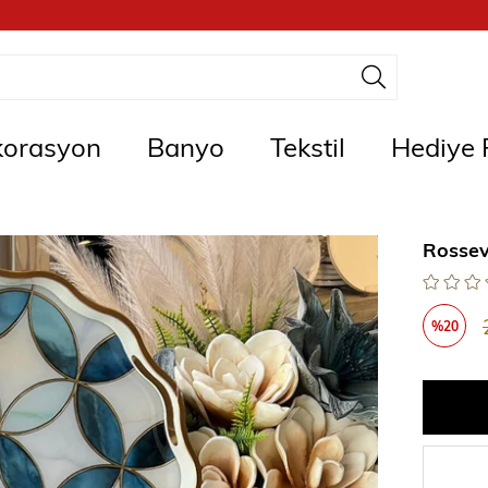
orasyon
Banyo
Tekstil
Hediye F
Rossev
%
20
İndirim