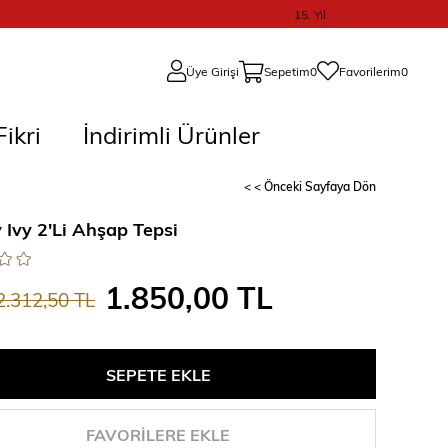
15. Yıl
Üye Girişi
Sepetim
0
Favorilerim
0
ikri
İndirimli Ürünler
< < Önceki Sayfaya Dön
 Ivy 2'Li Ahşap Tepsi
1.850,00 TL
2.312,50 TL
FAVORILERE EKLE