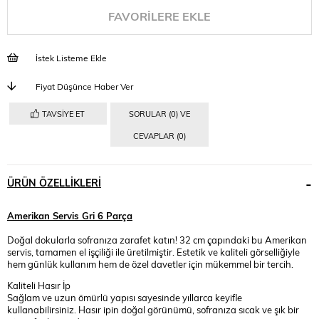
FAVORILERE EKLE
İstek Listeme Ekle
Fiyat Düşünce Haber Ver
TAVSIYE ET
SORULAR (0) VE
CEVAPLAR (0)
ÜRÜN ÖZELLIKLERI
Amerikan Servis Gri 6 Parça
Doğal dokularla sofranıza zarafet katın! 32 cm çapındaki bu Amerikan
servis, tamamen el işçiliği ile üretilmiştir. Estetik ve kaliteli görselliğiyle
hem günlük kullanım hem de özel davetler için mükemmel bir tercih.
Kaliteli Hasır İp
Sağlam ve uzun ömürlü yapısı sayesinde yıllarca keyifle
kullanabilirsiniz. Hasır ipin doğal görünümü, sofranıza sıcak ve şık bir