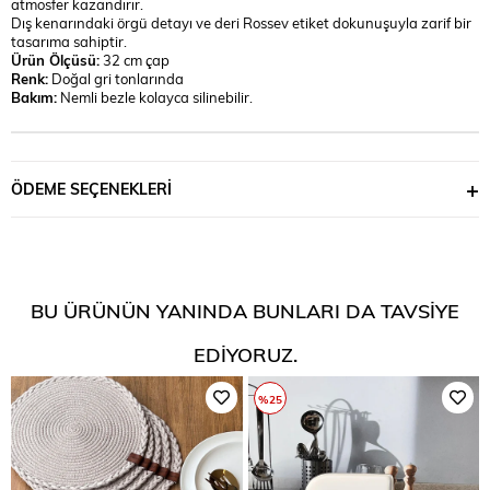
atmosfer kazandırır.
Dış kenarındaki örgü detayı ve deri Rossev etiket dokunuşuyla zarif bir
tasarıma sahiptir.
Ürün Ölçüsü:
32 cm çap
Renk:
Doğal gri tonlarında
Bakım:
Nemli bezle kolayca silinebilir.
ÖDEME SEÇENEKLERI
BU ÜRÜNÜN YANINDA BUNLARI DA TAVSIYE
EDIYORUZ.
%25