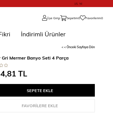
15. Yıl
Üye Girişi
Sepetim
0
Favorilerim
0
ikri
İndirimli Ürünler
< < Önceki Sayfaya Dön
 Gri Mermer Banyo Seti 4 Parça
54,81 TL
FAVORILERE EKLE