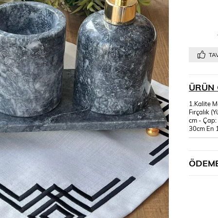
TAV
ÜRÜN 
1.Kalite 
Fırçalık (
cm - Çap:
30cm En 1
ÖDEME