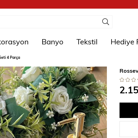
orasyon
Banyo
Tekstil
Hediye F
eti 4 Parça
Rossev
2.1