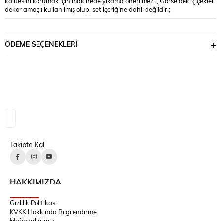
kalitesini korumak için makinede yıkama önerilmez. ; Görseldeki çiçekler
dekor amaçlı kullanılmış olup, set içeriğine dahil değildir.;
ÖDEME SEÇENEKLERI
Takipte Kal
HAKKIMIZDA
Gizlilik Politikası
KVKK Hakkında Bilgilendirme
Mağazalarımız