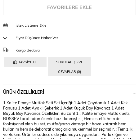
FAVORILERE EKLE
İstek Listeme Ekle
Fiyat Düşünce Haber Ver
Kargo Bedava
TAVSIYE ET
SORULAR (0) VE
CEVAPLAR (0)
ÜRÜN ÖZELLIKLERI
1.Kalite Emaye Mutfak Seti Set İçeriği: 1 Adet Çaydanlık 1 Adet Kek
Fanusu 1 Adet Ayaklı Şekerlik 1 Adet Küçük Boy Kavanoz 1 Adet
Büyük Boy Kavanoz Özellikler: Bu zarif 1. ; Kalite Emaye Mutfak Seti,
ROSSEV tarafından özenle hazırlanmıştır. ; Hem estetik hem de
fonksiyonel olan bu set, mutfağınıza vintage bir hava katarak hem
kullanım hem de dekoratif amaçlarla mükemmel bir seçimdir. ; Temizlik
ve Bakım: Ürünler sadece elde yıkamaya uygundur. ; Parlaklığını ve