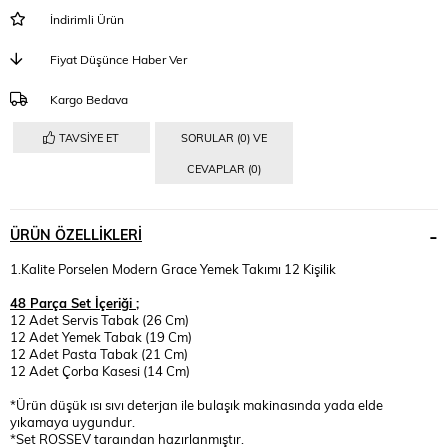
İndirimli Ürün
Fiyat Düşünce Haber Ver
Kargo Bedava
TAVSIYE ET
SORULAR (0) VE
CEVAPLAR (0)
ÜRÜN ÖZELLIKLERI
1.Kalite Porselen Modern Grace Yemek Takımı 12 Kişilik
48 Parça Set İçeriği ;
12 Adet Servis Tabak (26 Cm)
12 Adet Yemek Tabak (19 Cm)
12 Adet Pasta Tabak (21 Cm)
12 Adet Çorba Kasesi (14 Cm)
*Ürün düşük ısı sıvı deterjan ile bulaşık makinasında yada elde
yıkamaya uygundur.
*Set ROSSEV taraından hazırlanmıştır.