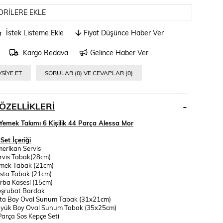
ORILERE EKLE
İstek Listeme Ekle
Fiyat Düşünce Haber Ver
Kargo Bedava
Gelince Haber Ver
SIYE ET
SORULAR (0) VE CEVAPLAR (0)
ÖZELLIKLERI
Yemek Takımı 6 Kişilik 44 Parça Alessa Mor
Set İçeriği
erikan Servis
rvis Tabak(28cm)
emek Tabak (21cm)
sta Tabak (21cm)
rba Kasesi (15cm)
eşrubat Bardak
rta Boy Oval Sunum Tabak (31x21cm)
üyük Boy Oval Sunum Tabak (35x25cm)
Parça Sos Kepçe Seti