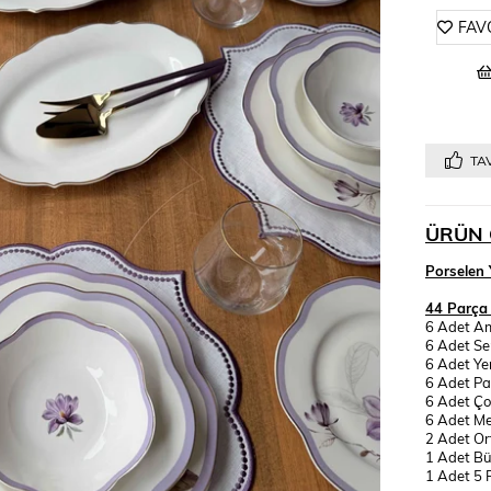
FAV
TAV
ÜRÜN 
Porselen 
44 Parça 
6 Adet Am
6 Adet Se
6 Adet Y
6 Adet Pa
6 Adet Ço
6 Adet M
2 Adet O
1 Adet B
1 Adet 5 