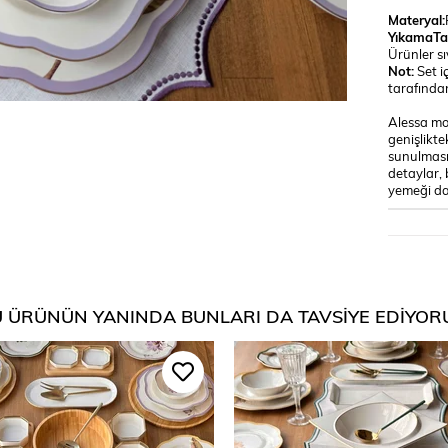
Materyal:
YıkamaTal
Ürünler s
Not:
Set i
tarafından
Alessa mor
genişlikt
sunulmasın
detaylar,
yemeği dav
 ÜRÜNÜN YANINDA BUNLARI DA TAVSIYE EDIYOR