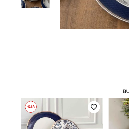
BU
%18