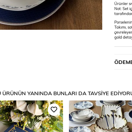
Ürünler s
Not: Set i
tarafından
Porselenin
Takımı, so
çevreleyen 
gold detay
ÖDEME
 ÜRÜNÜN YANINDA BUNLARI DA TAVSIYE EDIYOR