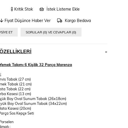
Kritik Stok
İstek Listeme Ekle
Fiyat Düşünce Haber Ver
Kargo Bedava
SIYE ET
SORULAR (0) VE CEVAPLAR (0)
ÖZELLIKLERI
Yemek Takımı 6 Kişilik 32 Parça Marenza
;
rvis Tabak (27 cm)
mek Tabak (21 cm)
sta Tabak (22 cm)
rba Kasesi (13 cm)
üçük Boy Oval Sunum Tabak (26x18cm)
üyük Boy Oval Sunum Tabak (34x22cm)
lata Kasesi (20cm)
Parça Sos Kepçe Seti
Porselen
imatı ;