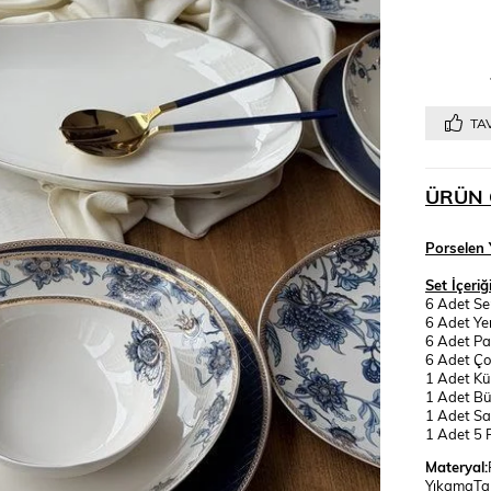
TAV
ÜRÜN 
Porselen 
Set İçeriği
6 Adet Se
6 Adet Ye
6 Adet Pa
6 Adet Ço
1 Adet K
1 Adet B
1 Adet Sa
1 Adet 5 
Materyal:
YıkamaTal