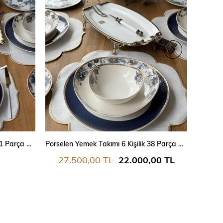
SEPETE EKLE
Porselen Yemek Takımı 6 Kişilik 81 Parça Marenza
Porselen Yemek Takımı 6 Kişilik 38 Parça Marenza
27.500,00 TL
22.000,00 TL
23