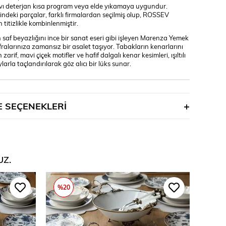
ıvı deterjan kısa program veya elde yıkamaya uygundur.
çindeki parçalar, farklı firmalardan seçilmiş olup, ROSSEV
 titizlikle kombinlenmiştir.
 saf beyazlığını ince bir sanat eseri gibi işleyen Marenza Yemek
fralarınıza zamansız bir asalet taşıyor. Tabakların kenarlarını
zarif, mavi çiçek motifler ve hafif dalgalı kenar kesimleri, ışıltılı
larla taçlandırılarak göz alıcı bir lüks sunar.
 SEÇENEKLERI
UZ.
%20
%18