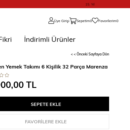
15. Yıl
Üye Girişi
Sepetim
0
Favorilerim
0
ikri
İndirimli Ürünler
< < Önceki Sayfaya Dön
en Yemek Takımı 6 Kişilik 32 Parça Marenza
900,00 TL
FAVORILERE EKLE