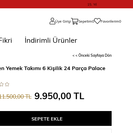
15. Yıl
Üye Girişi
Sepetim
0
Favorilerim
0
ikri
İndirimli Ürünler
< < Önceki Sayfaya Dön
en Yemek Takımı 6 Kişilik 24 Parça Palace
9.950,00 TL
11.500,00 TL