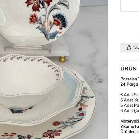
TAV
ÜRÜN 
Porselen 
24 Parça S
6 Adet Se
6 Adet Y
6 Adet Pa
6 Adet Ço
Materyal:
YıkamaTal
Ürünler s