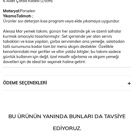
6 Adet Çorba Kasesi (15cm)
Materyal:
Porselen
YıkamaTalimatı ;
Ürünler sıvı deterjan kısa program veya elde yıkamaya uygundur.
Alessa Mor yemek takımı, günün her saatinde şık ve özenli sofralar
kurmak amacıyla tasarlanmıştır. Set içerisinde yer alan servis
tabakları ve kase yapıları, çorba servisinden ana yemeğe, salatadan
tatlı sunumuna kadar tam bir menü akışını destekler. Özellikle
kenarlarındaki mor şeritler ve altın yaldız bitişler, bu takımı sadece
günlük kullanım için değil, özel misafir ağırlama ve akşam yemeği
davetleri için de ideal bir seçenek haline getirir.
ÖDEME SEÇENEKLERI
BU ÜRÜNÜN YANINDA BUNLARI DA TAVSIYE
EDIYORUZ.