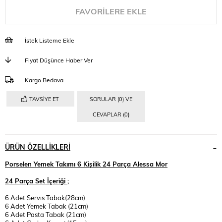
FAVORILERE EKLE
İstek Listeme Ekle
Fiyat Düşünce Haber Ver
Kargo Bedava
TAVSIYE ET
SORULAR (0) VE
CEVAPLAR (0)
ÜRÜN ÖZELLIKLERI
Porselen Yemek Takımı 6 Kişilik 24 Parça Alessa Mor
24 Parça Set İçeriği ;
6 Adet Servis Tabak(28cm)
6 Adet Yemek Tabak (21cm)
6 Adet Pasta Tabak (21cm)