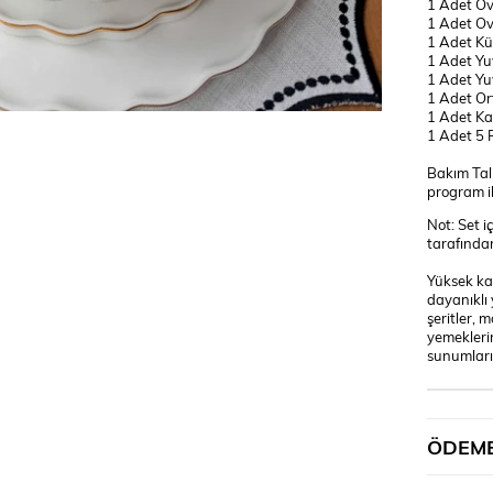
1 Adet Ov
1 Adet Ov
1 Adet Kü
1 Adet Yu
1 Adet Yu
1 Adet Or
1 Adet Ka
1 Adet 5 
Bakım Tali
program il
Not: Set i
tarafından
Yüksek kal
dayanıklı 
şeritler, 
yemekleri
sunumları
ÖDEME