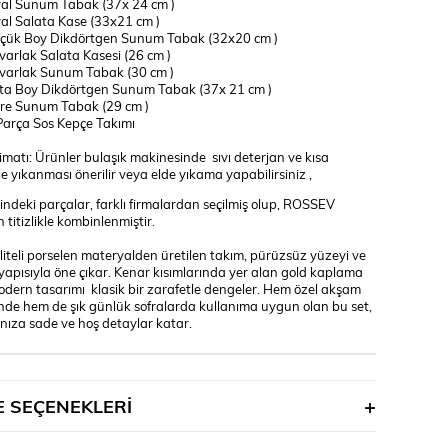
al Sunum Tabak (37x 24 cm )
al Salata Kase (33x21 cm )
çük Boy Dikdörtgen Sunum Tabak (32x20 cm )
varlak Salata Kasesi (26 cm )
varlak Sunum Tabak (30 cm )
ta Boy Dikdörtgen Sunum Tabak (37x 21 cm )
re Sunum Tabak (29 cm )
Parça Sos Kepçe Takımı
matı: Ürünler bulaşık makinesinde sıvı deterjan ve kısa
e yıkanması önerilir veya elde yıkama yapabilirsiniz ,
çindeki parçalar, farklı firmalardan seçilmiş olup, ROSSEV
 titizlikle kombinlenmiştir.
iteli porselen materyalden üretilen takım, pürüzsüz yüzeyi ve
yapısıyla öne çıkar. Kenar kısımlarında yer alan gold kaplama
modern tasarımı klasik bir zarafetle dengeler. Hem özel akşam
nde hem de şık günlük sofralarda kullanıma uygun olan bu set,
nıza sade ve hoş detaylar katar.
 SEÇENEKLERI