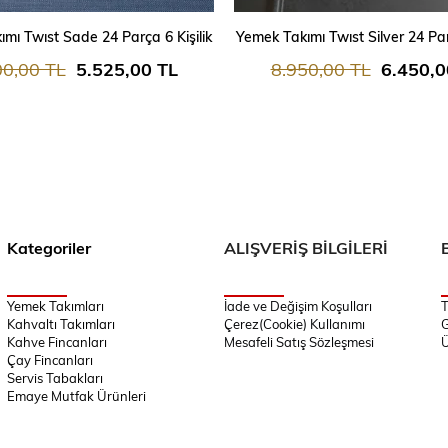
SEPETE EKLE
SEPETE EKLE
mı Twıst Sade 24 Parça 6 Kişilik
Yemek Takımı Twıst Silver 24 Parç
00,00 TL
5.525,00 TL
8.950,00 TL
6.450,0
Kategoriler
ALIŞVERİŞ BİLGİLERİ
Yemek Takımları
İade ve Değişim Koşulları
T
Kahvaltı Takımları
Çerez(Cookie) Kullanımı
G
Kahve Fincanları
Mesafeli Satış Sözleşmesi
Ü
Çay Fincanları
Servis Tabakları
Emaye Mutfak Ürünleri