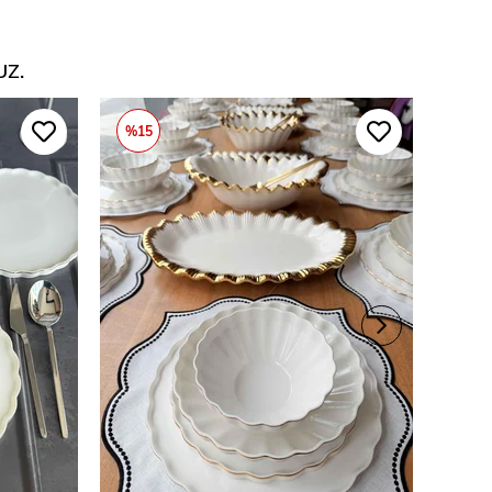
UZ.
%15
%15