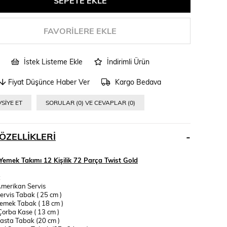
FAVORILERE EKLE
İstek Listeme Ekle
İndirimli Ürün
Fiyat Düşünce Haber Ver
Kargo Bedava
SIYE ET
SORULAR (0) VE CEVAPLAR (0)
ÖZELLIKLERI
Yemek Takımı 12 Kişilik 72 Parça Twist Gold
:
merikan Servis
ervis Tabak ( 25 cm )
emek Tabak ( 18 cm )
orba Kase ( 13 cm )
asta Tabak (20 cm )