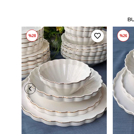
BU
%28
%26