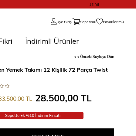
15. Yıl
Üye Girişi
Sepetim
0
Favorilerim
0
ikri
İndirimli Ürünler
< < Önceki Sayfaya Dön
en Yemek Takımı 12 Kişilik 72 Parça Twist
28.500,00 TL
33.500,00 TL
Sepette Ek %10 İndirim Fırsatı