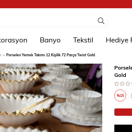
orasyon
Banyo
Tekstil
Hediye F
ı
Porselen Yemek Takımı 12 Kişilik 72 Parça Twist Gold
Porsel
Gold
%
15
İndirim