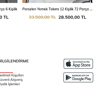
SEPETE EKLE
a 6 Kişilik
Porselen Yemek Takımı 12 Kişilik 72 Parça Twist Gold
0 TL
33.500,00 TL
28.500,00 TL
32
BİLGİLENDİRME
eslimat Koşulları
üvenli Alışveriş
yelik İşlemleri