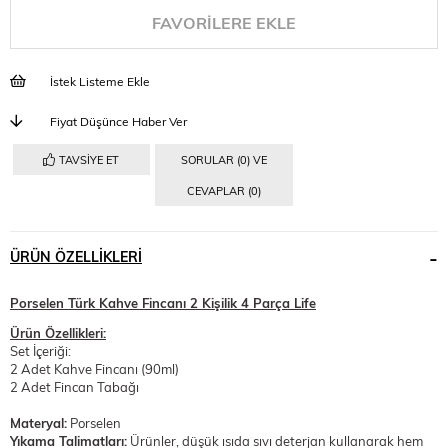
FAVORILERE EKLE
İstek Listeme Ekle
Fiyat Düşünce Haber Ver
TAVSIYE ET
SORULAR (0) VE
CEVAPLAR (0)
ÜRÜN ÖZELLIKLERI
Porselen Türk Kahve Fincanı 2 Kişilik 4 Parça Life
Ürün Özellikleri:
Set İçeriği:
2 Adet Kahve Fincanı (90ml)
2 Adet Fincan Tabağı
Materyal:
Porselen
Yıkama Talimatları:
Ürünler, düşük ısıda sıvı deterjan kullanarak hem