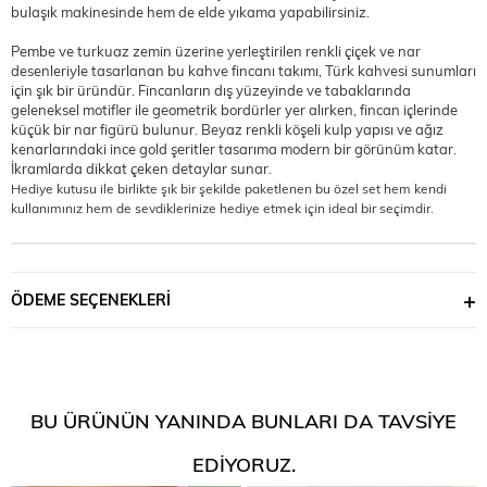
bulaşık makinesinde hem de elde yıkama yapabilirsiniz.
Pembe ve turkuaz zemin üzerine yerleştirilen renkli çiçek ve nar
desenleriyle tasarlanan bu kahve fincanı takımı, Türk kahvesi sunumları
için şık bir üründür. Fincanların dış yüzeyinde ve tabaklarında
geleneksel motifler ile geometrik bordürler yer alırken, fincan içlerinde
küçük bir nar figürü bulunur. Beyaz renkli köşeli kulp yapısı ve ağız
kenarlarındaki ince gold şeritler tasarıma modern bir görünüm katar.
İkramlarda dikkat çeken detaylar sunar.
Hediye kutusu ile birlikte şık bir şekilde paketlenen bu özel set hem kendi
kullanımınız hem de sevdiklerinize hediye etmek için ideal bir seçimdir.
ÖDEME SEÇENEKLERI
BU ÜRÜNÜN YANINDA BUNLARI DA TAVSIYE
EDIYORUZ.