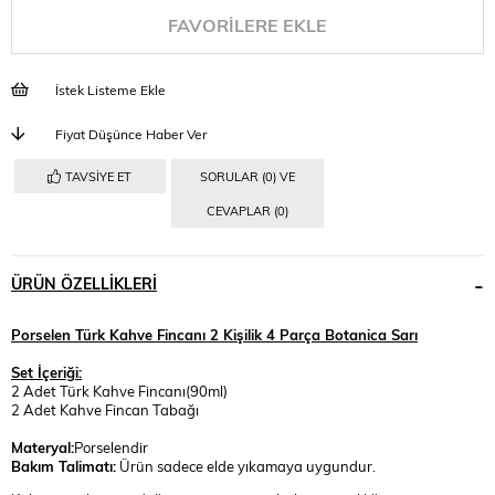
FAVORILERE EKLE
İstek Listeme Ekle
Fiyat Düşünce Haber Ver
TAVSIYE ET
SORULAR (0) VE
CEVAPLAR (0)
ÜRÜN ÖZELLIKLERI
Porselen Türk Kahve Fincanı 2 Kişilik 4 Parça Botanica Sarı
Set İçeriği:
2 Adet Türk Kahve Fincanı(90ml)
2 Adet Kahve Fincan Tabağı
Materyal:
Porselendir
Bakım Talimatı:
Ürün sadece elde yıkamaya uygundur.