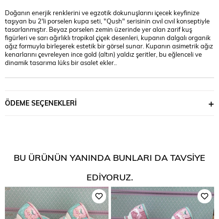
Doğanın enerjik renklerini ve egzotik dokunuşlarını içecek keyfinize
taşıyan bu 2'li porselen kupa seti, "Qush" serisinin cıvıl cıvıl konseptiyle
tasarlanmıştır. Beyaz porselen zemin üzerinde yer alan zarif kuş
figürleri ve sarı ağırlıklı tropikal çiçek desenleri, kupanın dalgalı organik
ağız formuyla birleşerek estetik bir görsel sunar. Kupanın asimetrik ağız
kenarlarını çevreleyen ince gold (altın) yaldız şeritler, bu eğlenceli ve
dinamik tasarıma lüks bir asalet ekler..
ÖDEME SEÇENEKLERI
BU ÜRÜNÜN YANINDA BUNLARI DA TAVSIYE
EDIYORUZ.