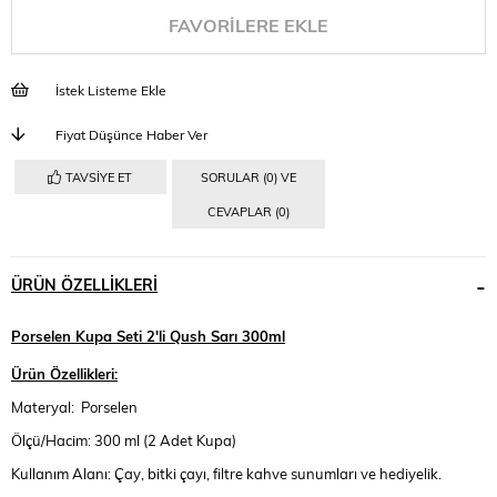
FAVORILERE EKLE
İstek Listeme Ekle
Fiyat Düşünce Haber Ver
TAVSIYE ET
SORULAR (0) VE
CEVAPLAR (0)
ÜRÜN ÖZELLIKLERI
Porselen Kupa Seti 2'li Qush Sarı 300ml
Ürün Özellikleri:
Materyal: Porselen
Ölçü/Hacim: 300 ml (2 Adet Kupa)
Kullanım Alanı: Çay, bitki çayı, filtre kahve sunumları ve hediyelik.