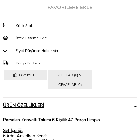
FAVORILERE EKLE
Kritik Stok
İstek Listeme Ekle
Fiyat Düşünce Haber Ver
Kargo Bedava
TAVSIYE ET
SORULAR (0) VE
CEVAPLAR (0)
ÜRÜN ÖZELLIKLERI
Porselen Kahvaltı Takımı 6 Kişilik 47 Parça Limpio
Set İçeriği;
6 Adet Amerikan Servis