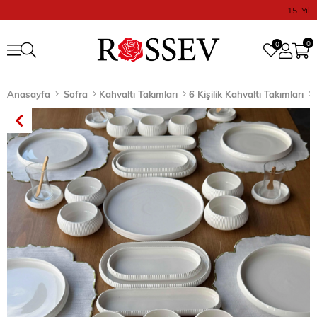
15. Yıl
0
0
Anasayfa
Sofra
Kahvaltı Takımları
6 Kişilik Kahvaltı Takımları