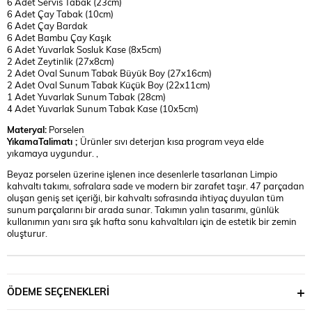
6 Adet Servis Tabak (23cm)
6 Adet Çay Tabak (10cm)
6 Adet Çay Bardak
6 Adet Bambu Çay Kaşık
6 Adet Yuvarlak Sosluk Kase (8x5cm)
2 Adet Zeytinlik (27x8cm)
2 Adet Oval Sunum Tabak Büyük Boy (27x16cm)
2 Adet Oval Sunum Tabak Küçük Boy (22x11cm)
1 Adet Yuvarlak Sunum Tabak (28cm)
4 Adet Yuvarlak Sunum Tabak Kase (10x5cm)
Materyal:
Porselen
YıkamaTalimatı ;
Ürünler sıvı deterjan kısa program veya elde
yıkamaya uygundur. ,
Beyaz porselen üzerine işlenen ince desenlerle tasarlanan Limpio
kahvaltı takımı, sofralara sade ve modern bir zarafet taşır. 47 parçadan
oluşan geniş set içeriği, bir kahvaltı sofrasında ihtiyaç duyulan tüm
sunum parçalarını bir arada sunar. Takımın yalın tasarımı, günlük
kullanımın yanı sıra şık hafta sonu kahvaltıları için de estetik bir zemin
oluşturur.
ÖDEME SEÇENEKLERI