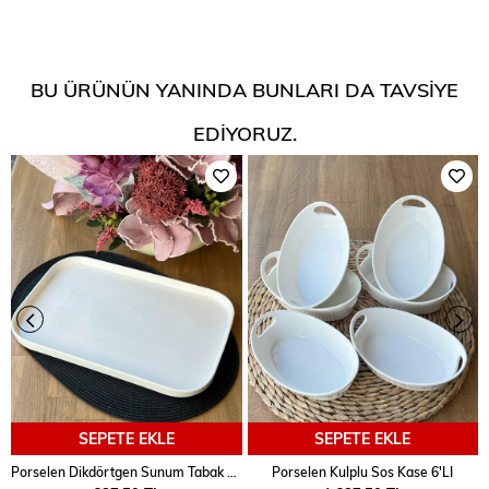
BU ÜRÜNÜN YANINDA BUNLARI DA TAVSIYE
EDIYORUZ.
SEPETE EKLE
SEPETE EKLE
Porselen Dikdörtgen Sunum Tabak 35x24 Cm
Porselen Kulplu Sos Kase 6'LI