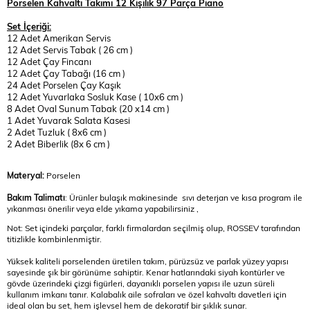
Porselen Kahvaltı Takımı 12 Kişilik 97 Parça Piano
Set İçeriği:
12 Adet Amerikan Servis
12 Adet Servis Tabak ( 26 cm )
12 Adet Çay Fincanı
12 Adet Çay Tabağı (16 cm )
24 Adet Porselen Çay Kaşık
12 Adet Yuvarlaka Sosluk Kase ( 10x6 cm )
8 Adet Oval Sunum Tabak (20 x14 cm )
1 Adet Yuvarak Salata Kasesi
2 Adet Tuzluk ( 8x6 cm )
2 Adet Biberlik (8x 6 cm )
Materyal:
Porselen
Bakım Talimatı
: Ürünler bulaşık makinesinde sıvı deterjan ve kısa program ile
yıkanması önerilir veya elde yıkama yapabilirsiniz ,
Not: Set içindeki parçalar, farklı firmalardan seçilmiş olup, ROSSEV tarafından
titizlikle kombinlenmiştir.
Yüksek kaliteli porselenden üretilen takım, pürüzsüz ve parlak yüzey yapısı
sayesinde şık bir görünüme sahiptir. Kenar hatlarındaki siyah kontürler ve
gövde üzerindeki çizgi figürleri, dayanıklı porselen yapısı ile uzun süreli
kullanım imkanı tanır. Kalabalık aile sofraları ve özel kahvaltı davetleri için
ideal olan bu set, hem işlevsel hem de dekoratif bir şıklık sunar.