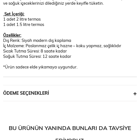
ve soğuk içeceklerinizi dilediğiniz yerde keyifle tüketin.
Set İçeriği:
1 adet 2 litre termos
1 adet 1.5 litre termos
Özellikler:
Dış Renk: Siyah modern dış kaplama
İç Malzeme: Paslanmaz çelik iç hazne – koku yapmaz, sağlıklıdır
Sıcak Tutma Süresi: 8 saate kadar
Soğuk Tutma Süresi: 12 saate kadar
*Ürün sadece elde yıkamaya uygundur.
ÖDEME SEÇENEKLERI
BU ÜRÜNÜN YANINDA BUNLARI DA TAVSIYE