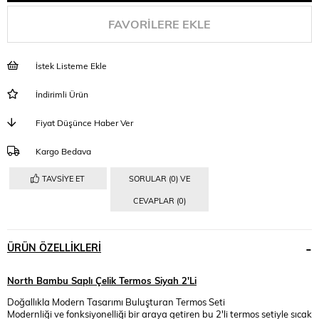
FAVORILERE EKLE
İstek Listeme Ekle
İndirimli Ürün
Fiyat Düşünce Haber Ver
Kargo Bedava
TAVSIYE ET
SORULAR (0) VE
CEVAPLAR (0)
ÜRÜN ÖZELLIKLERI
North Bambu Saplı Çelik Termos Siyah 2'Li
Doğallıkla Modern Tasarımı Buluşturan Termos Seti
Modernliği ve fonksiyonelliği bir araya getiren bu 2'li termos setiyle sıcak