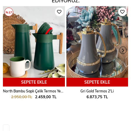
EDIYORUZ.
%17
SEPETE EKLE
SEPETE EKLE
North Bambu Saplı Çelik Termos Yeşil 2'Li
Gri Gold Termos 2'Li
2.950,00 TL
2.459,00 TL
6.873,75 TL