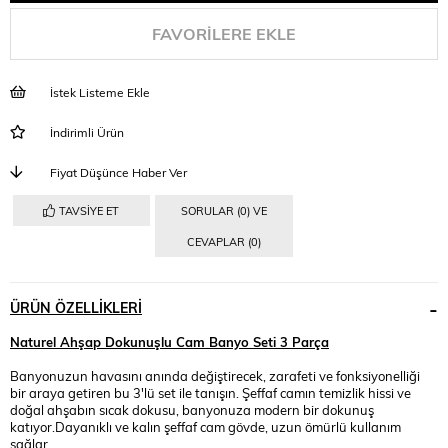
FAVORILERE EKLE
İstek Listeme Ekle
İndirimli Ürün
Fiyat Düşünce Haber Ver
TAVSIYE ET
SORULAR (0) VE
CEVAPLAR (0)
ÜRÜN ÖZELLIKLERI
Naturel Ahşap Dokunuşlu Cam Banyo Seti 3 Parça
Banyonuzun havasını anında değiştirecek, zarafeti ve fonksiyonelliği
bir araya getiren bu 3'lü set ile tanışın. Şeffaf camın temizlik hissi ve
doğal ahşabın sıcak dokusu, banyonuza modern bir dokunuş
katıyor.Dayanıklı ve kalın şeffaf cam gövde, uzun ömürlü kullanım
sağlar.